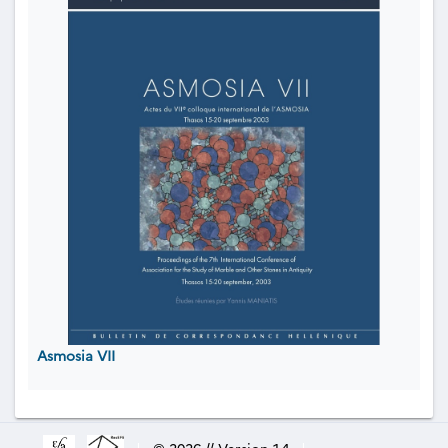
Asmosia VII
|
© 2026 // Version 1.4
|