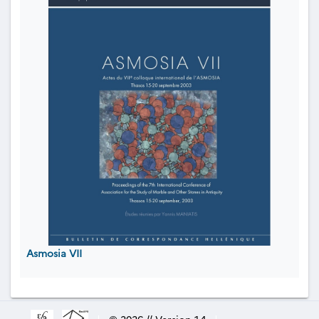
Asmosia VII
|
© 2026 // Version 1.4
|