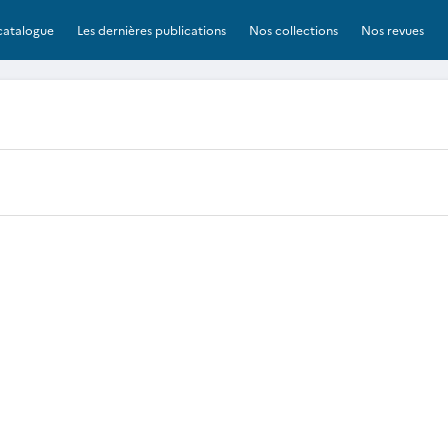
catalogue
Les dernières publications
Nos collections
Nos revues