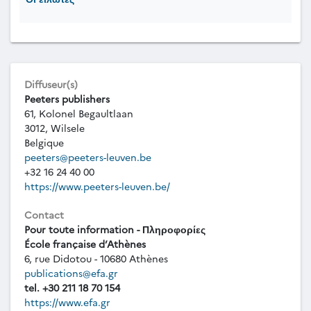
Diffuseur(s)
Peeters publishers
61, Kolonel Begaultlaan
3012, Wilsele
Belgique
peeters@peeters-leuven.be
+32 16 24 40 00
https://www.peeters-leuven.be/
Contact
Pour toute information - Πληροφορίες
École française d’Athènes
6, rue Didotou - 10680 Athènes
publications@efa.gr
tel. +30 211 18 70 154
https://www.efa.gr