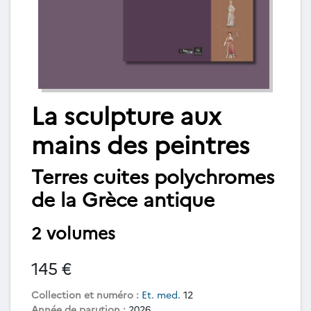
La sculpture aux
mains des peintres
Terres cuites polychromes
de la Grèce antique
2 volumes
145 €
Collection et numéro :
Et. med.
12
Année de parution :
2026