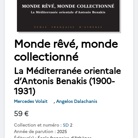
Monde rêvé, monde
collectionné
La Méditerranée orientale
d’Antonis Benakis (1900-
1931)
Mercedes Volait
,
Angelos Dalachanis
59 €
Collection et numéro :
SD
2
Année de parution :
2025
Éditeur(s) :
École française d’Athènes